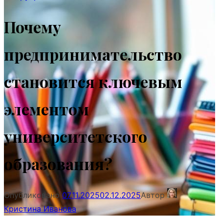
Почему
предпринимательство
становится ключевым
элементом
университетского
образования?
Опубликовано
07.11.2025
02.12.2025
Автор
Кристина Иванова