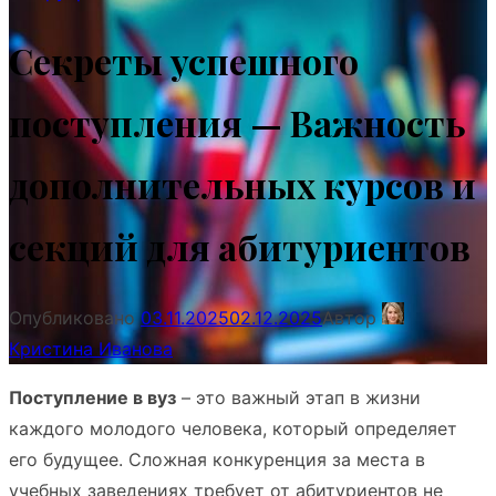
Секреты успешного
поступления — Важность
дополнительных курсов и
секций для абитуриентов
Опубликовано
03.11.2025
02.12.2025
Автор
Кристина Иванова
Поступление в вуз
– это важный этап в жизни
каждого молодого человека, который определяет
его будущее. Сложная конкуренция за места в
учебных заведениях требует от абитуриентов не