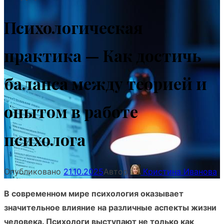
Психологическая
практика — Как достичь
баланса между теорией и
опытом в работе
психолога
Опубликовано
21.10.2025
Автор
Кристина Иванова
В современном мире психология оказывает
значительное влияние на различные аспекты жизни
человека. Психологи выступают не только как